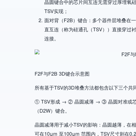
晶圆键合中的芯片间互连无需穿过厚埋氧硅层
TSV实现；
面对背（F2B）键合：多个器件层堆叠在
直互连（称为硅通孔（TSV））直接穿过衬
连接。
Image
F2F与F2B 3D键合示意图
所有基于TSV的3D堆叠方法都包含以下三个共
① TSV形成 → ② 晶圆减薄 → ③ 晶圆
（D2W）键合。
晶圆减薄用于减小TSV的影响：晶圆越薄，在
可在10μm 至100μm 范围内，TSV尺寸则在0.2