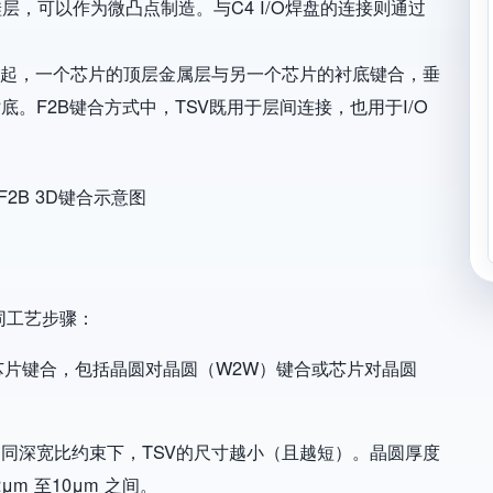
，可以作为微凸点制造。与C4 I/O焊盘的连接则通过
一起，一个芯片的顶层金属层与另一个芯片的衬底键合，垂
底。F2B键合方式中，TSV既用于层间连接，也用于I/O
同工艺步骤：
对准或芯片键合，包括晶圆对晶圆（W2W）键合或芯片对晶圆
相同深宽比约束下，TSV的尺寸越小（且越短）。晶圆厚度
μm 至10μm 之间。