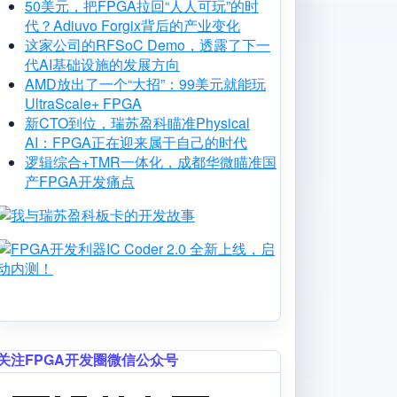
50美元，把FPGA拉回“人人可玩”的时
代？Adiuvo Forgix背后的产业变化
这家公司的RFSoC Demo，透露了下一
代AI基础设施的发展方向
AMD放出了一个“大招”：99美元就能玩
UltraScale+ FPGA
新CTO到位，瑞苏盈科瞄准Physical
AI：FPGA正在迎来属于自己的时代
逻辑综合+TMR一体化，成都华微瞄准国
产FPGA开发痛点
Image
Image
关注FPGA开发圈微信公众号