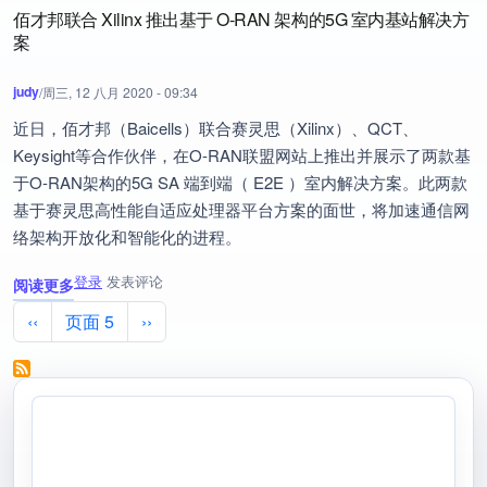
佰才邦联合 Xilinx 推出基于 O-RAN 架构的5G 室内基站解决方
案
judy
/
周三, 12 八月 2020 - 09:34
近日，佰才邦（Baicells）联合赛灵思（Xilinx）、QCT、
Keysight等合作伙伴，在O-RAN联盟网站上推出并展示了两款基
于O-RAN架构的5G SA 端到端（ E2E ）室内解决方案。此两款
基于赛灵思高性能自适应处理器平台方案的面世，将加速通信网
络架构开放化和智能化的进程。
登录
发表评论
阅读更多
关于 佰才邦联合 Xilinx 推出基于 O-RAN 架构的5G 室内基站解决方案
分页
前一页
下一页
‹‹
页面 5
››