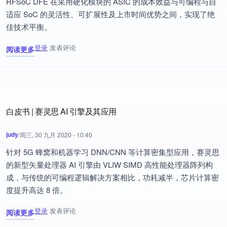
RFSoC DFE 在采用硬化模块的 ASIC 的成本效益与可编程与自
适应 SoC 的灵活性、可扩展性及上市时间优势之间，实现了绝
佳技术平衡。
登录
发表评论
阅读更多
关于 Xilinx Zynq RFSoC DFE 为 5G 无线电大规模部署而生
白皮书 | 赛灵思 AI 引擎及其应用
judy
/
周三, 30 九月 2020 - 10:40
针对 5G 蜂窝和机器学习 DNN/CNN 等计算密集型应用，赛灵思
的新型矢量处理器 AI 引擎由 VLIW SIMD 高性能处理器阵列构
成，与传统的可编程逻辑解决方案相比，功耗减半，芯片计算密
度提升高达 8 倍。
登录
发表评论
阅读更多
关于 白皮书 | 赛灵思 AI 引擎及其应用