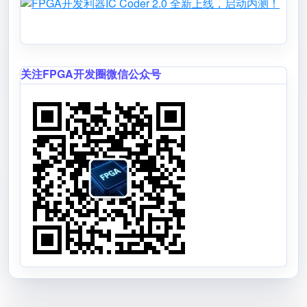
施的发展方向
AMD放出了一个“大招”：99美元就能玩UltraScale+
FPGA
新CTO到位，瑞苏盈科瞄准Physical AI：FPGA正
在迎来属于自己的时代
逻辑综合+TMR一体化，成都华微瞄准国产FPGA
开发痛点
Image
Image
关注FPGA开发圈微信公众号