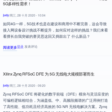
5G多样性需求！
judy
/
周三, 28 十月 2020 - 10:04
如同4G一样，5G技术也是在建设和商用中不断完善，这会导致
接入网设备设计挑战不断提升，如何应对这样的挑战？我们来看
看擅长自我突破的赛灵思这回又捣鼓出了 什么新品？
登录
发表评论
阅读更多
关于 赛灵思里程碑式新品发布！集成硬IP的Zynq RFSoC DFE满足
Xilinx Zynq RFSoC DFE 为 5G 无线电大规模部署而生
judy
/
周三, 28 十月 2020 - 09:20
Zynq RFSoC DFE 将硬化的数字前端（DFE）模块与灵活应变的
可编程逻辑相结合，为涵盖低、中、高频段频谱的广泛用例打造
了高性能、低功耗且经济高效的 5G NR 无线电解决方案。Zynq