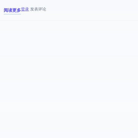
登录
发表评论
阅读更多
关于 具有 Texas Instruments 射频收发器和 Skyworks PA 的