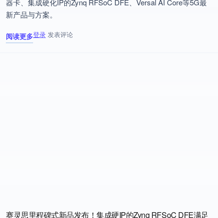
器卡、集成硬化IP的Zynq RFSoC DFE、Versal AI Core等5G最
新产品与方案。
登录
发表评论
阅读更多
关于 5G 从芯领先：Xilinx Adapt 中国首秀
赛灵思里程碑式新品发布！集成硬IP的Zynq RFSoC DFE满足