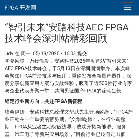
FPGA 开发圈
Togg
navig
跳转到主要内容
“智引未来”安路科技AEC FPGA
技术峰会深圳站精彩回顾
judy
在 周一, 05/18/2026 - 16:03 提交
初夏风暖，万物勃发，安路科技2026年度首站“智引未来”
AEC FPGA技术峰会，于5月13日在深圳圆满举办。本次峰
会聚焦FPGA前沿技术与应用，重磅发布全新量产器件，深
度分享创新应用方案与实战经验，吸引了近500位行业专家
与企业代表齐聚一堂，共同见证国产FPGA的蓬勃生长。
锚定行业新方向，共赴FPGA新征程
峰会伊始，安路科技总经理文华武先生开场致辞，“FPGA产
业正处在一个重要的蓄势期。”文华武指出，在行业调整
期，FPGA从业者主动突破边界，成功开拓新能源、服务
器、汽车电子等新兴应用场景，“目前行业已逐渐走出低