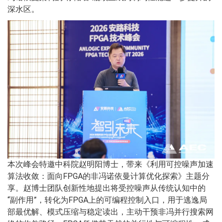
深水区。
本次峰会特邀中科院赵明阳博士，带来《利用可控噪声加速
算法收敛：面向FPGA的非冯诺依曼计算优化探索》主题分
享。赵博士团队创新性地提出将受控噪声从传统认知中的
“副作用”，转化为FPGA上的可编程控制入口，用于逃逸局
部最优解、模式压缩与稳定读出，主动干预非冯并行搜索网