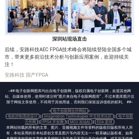
深圳站现场直击
后续，安路科技AEC FPGA技术峰会将陆续登陆全国多个城
市，带来更多前沿技术分析与创新应用案例，欢迎持续关
注！
安路科技
国产FPGA
--## 电子创新网图库均出自电子创新网，版权归属电子创新网，欢迎其他网
站、自媒体使用，使用时请注明“图片来自电子创新网图库”，不过本图库图片仅
限于网络文章使用，不得用于其他用途，否则我们保留追诉侵权的权利。 ##--
--
电子创新网合作网站
--
电机控制系统设计
|
Imagination Technologies 中文技术社区
|
电子创新
元件网
|
FPGA 开发圈
|
MCU 加油站
|
EDA 星球
本网站转载的所有的文章、图片、音频视频文件等资料的版权归版权所有人所
有，本站采用的非本站原创文章及图片等内容无法一一联系确认版权者。如果
本网所选内容的文章作者及编辑认为其作品不宜公开自由传播，或不应无偿使