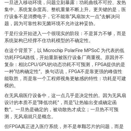
一旦进入移动环境，问题立刻暴露：功耗曲线不可控、发热
集中、系统复杂度高、整机重量不断上升。更关键的是，医
疗设备不是消费电子，它不能靠“风扇加大一点”去解决问
题，因为可靠性和无菌环境不允许这种妥协。
于是行业开始进入一个很现实的阶段：不是算力不够，而是
系统架构已经撑不住功耗模型的不确定性。
在这个背景下，以 Microchip PolarFire MPSoC 为代表的低
功耗FPGA路线，开始重新被医疗设备厂商重视。原因并不
复杂：相比CPU/GPU的动态功耗不可预测，FPGA提供的是
一种“结构确定性”。换句话说，FPGA不是靠更强的峰值性
能取胜，而是靠一个工程师视角更敏感的特性：功耗是可建
模的。
在无风扇医疗设备中，这一点几乎是决定性的。因为无风扇
设计的本质不是“降低功耗”，而是“让热输出变成确定函
数”。一旦热是确定的，被动散热才成立；一旦热不可预
测，无风扇就只是概念。
但FPGA真正进入医疗系统，并不是单颗芯片的问题，而是