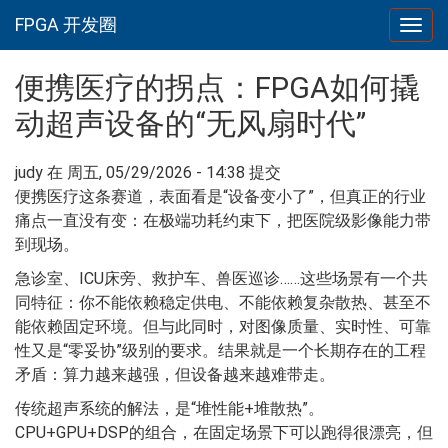
FPGA 开发圈
Togg
navig
跳转到主要内容
便携医疗的拐点：FPGA如何撬
动超声设备的“无风扇时代”
judy
在 周五, 05/29/2026 - 14:38 提交
便携医疗这条赛道，表面看是“设备变小了”，但真正的行业
痛点一直没有变：在极端功耗约束下，把医院级影像能力带
到现场。
急诊室、ICU床旁、救护车、兽医巡诊……这些场景有一个共
同特征：你不能依赖稳定供电、不能依赖复杂散热、甚至不
能依赖固定环境。但与此同时，对图像质量、实时性、可靠
性又是“零妥协”级别的要求。结果就是一个长期存在的工程
矛盾：算力越来越强，但设备越来越难带走。
传统超声系统的解法，是“堆性能+堆散热”。
CPU+GPU+DSP的组合，在固定场景下可以跑得很漂亮，但