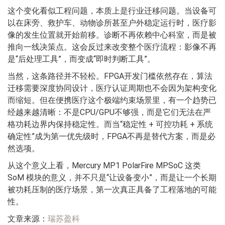
这个变化看似工程问题，本质上是行业迁移问题。当设备可
以在床旁、救护车、动物诊所甚至户外稳定运行时，医疗影
像的发生位置就开始前移。诊断不再依赖中心科室，而是被
推向一线决策点。这会反过来改变整个医疗流程：影像不再
是“后处理工具”，而变成“即时判断工具”。
当然，这条路径并不轻松。FPGA开发门槛依然存在，算法
迁移需要深度协同设计，医疗认证周期也不会因为架构变化
而缩短。但在便携医疗这个极端约束场景里，有一个趋势已
经越来越清晰：不是CPU/GPU不够强，而是它们无法在严
格功耗边界内保持稳定性。而当“稳定性 + 可控功耗 + 系统
确定性”成为第一优先级时，FPGA不再是替代方案，而是必
然选项。
从这个意义上看，Mercury MP1 PolarFire MPSoC 这类
SoM 模块的意义，并不只是“让设备变小”，而是让一个长期
被功耗压制的医疗场景，第一次真正具备了工程落地的可能
性。
文章来源：
瑞苏盈科