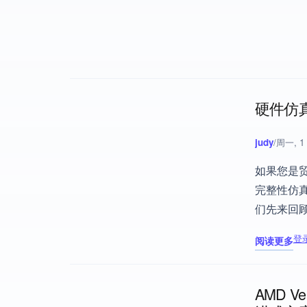
硬件仿
judy
/
周一, 1 
如果您是
完整性仿真
们先来回
登
阅读更多
关于 硬件仿
AMD 