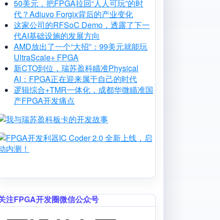
50美元，把FPGA拉回“人人可玩”的时
代？Adiuvo Forgix背后的产业变化
这家公司的RFSoC Demo，透露了下一
代AI基础设施的发展方向
AMD放出了一个“大招”：99美元就能玩
UltraScale+ FPGA
新CTO到位，瑞苏盈科瞄准Physical
AI：FPGA正在迎来属于自己的时代
逻辑综合+TMR一体化，成都华微瞄准国
产FPGA开发痛点
Image
Image
关注FPGA开发圈微信公众号