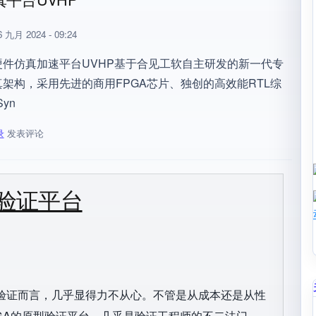
 九月 2024 - 09:24
硬件仿真加速平台UVHP基于合见工软自主研发的新一代专
架构，采用先进的商用FPGA芯片、独创的高效能RTL综
yn
录
发表评论
容量新高度，合见工软发布数据中心级全场景硬件仿真平台UVHP
验证平台
平台
C验证而言，几乎显得力不从心。不管是从成本还是从性
GA的原型验证平台，几乎是验证工程师的不二法门。