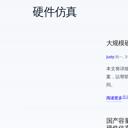
硬件仿真
大规模
judy
/
周一, 31
本文将详
案，以帮
间。
登
阅读更多
关于 大规
国产容
硬件仿真