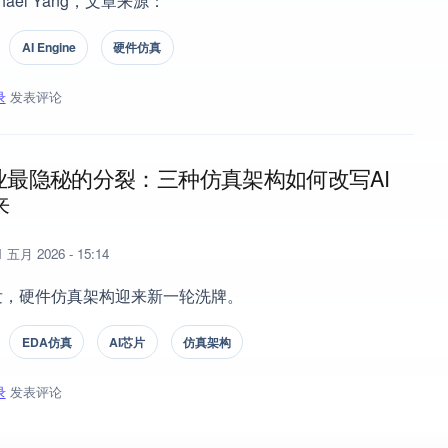
hael Yang，文章来源：
AI Engine
硬件仿真
录
发表评论
ngine + PL + 软件协同太复杂？AMD 给出新验证路径
行业最隐秘的分裂：三种仿真架构如何改写AI
来
 五月 2026 - 15:14
发，硬件仿真架构迎来新一轮洗牌。
EDA仿真
AI芯片
仿真架构
录
发表评论
行业最隐秘的分裂：三种仿真架构如何改写AI芯片未来