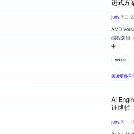
进式方
judy
/
周三, 27
AMD Ve
编程逻辑（
中
Versal
登
阅读更多
关于 AMD 
AI En
证路径
judy
/
周一, 18